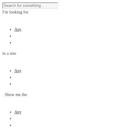
I'm looking for
product
Any
in a size
size
Any
. Show me the
colour
Any